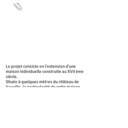
Le projet consiste en l'extension d'une
maison individuelle construite au XVII ème
siècle.
Située à quelques mètres du château de
Vauville, la particularité de cette maison
est qu'elle ait appartenue à Augustin
Fresnel (éminent physicien), ouvrage
remarquable, les travaux avaient pour
objectif de répondre aux besoins d'une
famille moderne tout en respectant
l'environnement bâti.