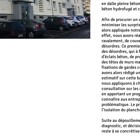
en dalle pleine béton
béton hydrofugé et 
Afin de procurer un d
minimiser les surpri
alors appliquée notr
effet, nous avons ré
ravalement, de couve
désordres. Ce premier
des désordres, qui à
d’éclats béton, de p
des têtes de murs m
fixations de gardes c
avons alors rédigé un
estimatif sur cette 
nous appliquons à c
consultation sur les
en apportant un prog
connaître aux entrep
problématique. Le 
l'isolation du planch
Suite au dépouilleme
diagnostic, et décisi
reste à se concrétis