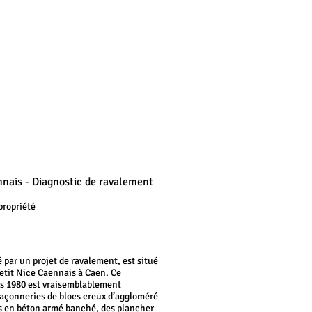
nnais - Diagnostic de ravalement
propriété
par un projet de ravalement, est situé
Petit Nice Caennais à Caen. Ce
s 1980 est vraisemblablement
açonneries de blocs creux d’aggloméré
s en béton armé banché, des plancher