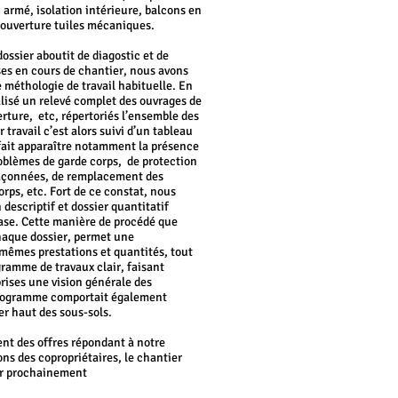
 armé, isolation intérieure, balcons en
couverture tuiles mécaniques.
ossier aboutit de diagostic et de
ses en cours de chantier, nous avons
e méthologie de travail habituelle. En
alisé un relevé complet des ouvrages de
rture, etc, répertoriés l’ensemble des
 travail c’est alors suivi d’un tableau
 fait apparaître notamment la présence
roblèmes de garde corps, de protection
açonnées, de remplacement des
orps, etc. Fort de ce constat, nous
 descriptif et dossier quantitatif
base. Cette manière de procédé que
haque dossier, permet une
 mêmes prestations et quantités, tout
ramme de travaux clair, faisant
rises une vision générale des
programme comportait également
er haut des sous-sols.
nt des offres répondant à notre
ons des copropriétaires, le chantier
er prochainement